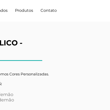
ados
Produtos
Contato
LICO -
emos Cores Personalizadas.
:
demão
demão